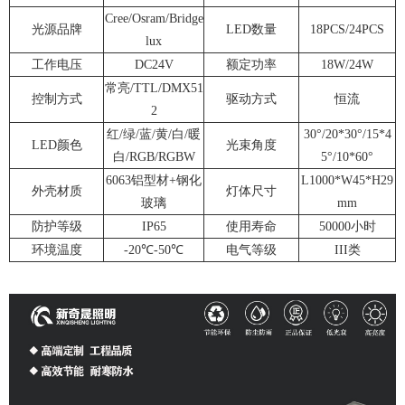
Cree/Osram/Bridge
光源品牌
LED数量
18PCS/24PCS
lux
工作电压
DC24V
额定功率
18W/24W
常亮/TTL/DMX51
控制方式
驱动方式
恒流
2
红/绿/蓝/黄/白/暖
30°/20*30°/15*4
LED颜色
光束角度
白/RGB/RGBW
5°/10*60°
6063铝型材+钢化
L1000*W45*H29
外壳材质
灯体尺寸
玻璃
mm
防护等级
IP65
使用寿命
50000小时
环境温度
-20℃-50℃
电气等级
III类