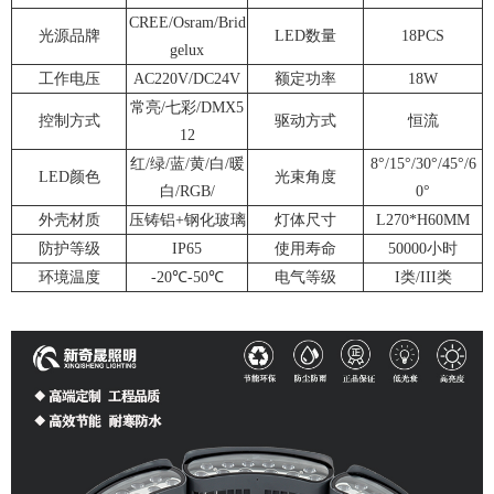
CREE/Osram/Brid
光源品牌
LED数量
18PCS
gelux
工作电压
AC220V/DC24V
额定功率
18W
常亮/七彩/DMX5
控制方式
驱动方式
恒流
12
红/绿/蓝/黄/白/暖
8°/15°/30°/45°/6
LED颜色
光束角度
白/RGB/
0°
外壳材质
压铸铝+钢化玻璃
灯体尺寸
L270*H60MM
防护等级
IP65
使用寿命
50000小时
环境温度
-20℃-50℃
电气等级
I类/III类